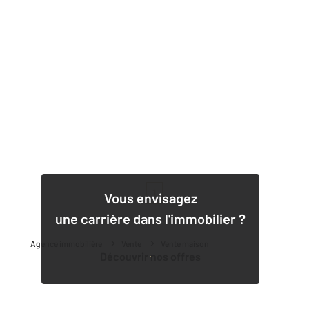
1
Vous envisagez
une carrière dans l'immobilier ?
Agence immobilière
Vente
Vente maison
Découvrir nos offres