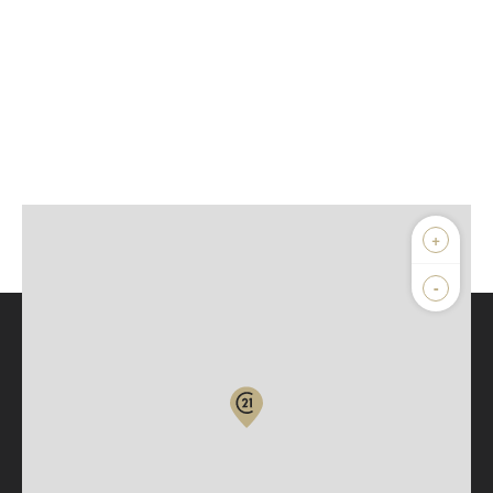
+
-
Parlons de vous, parlons biens
Votre compte :