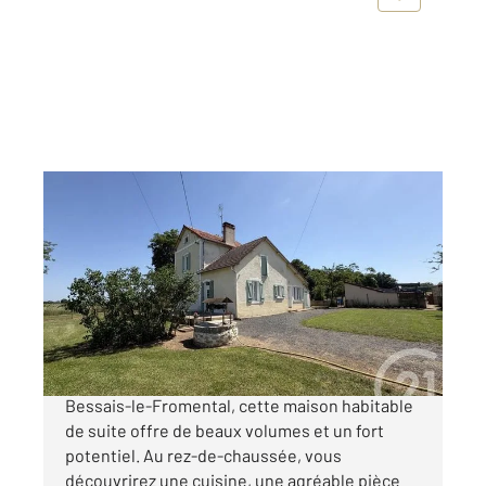
BESSAIS LE FROMENTAL 18
2
121,01 m
, 6 pièces
Ref : 2549
Maison à vendre
142 000 €
Située dans un environnement calme de
Bessais-le-Fromental, cette maison habitable
de suite offre de beaux volumes et un fort
potentiel. Au rez-de-chaussée, vous
découvrirez une cuisine, une agréable pièce