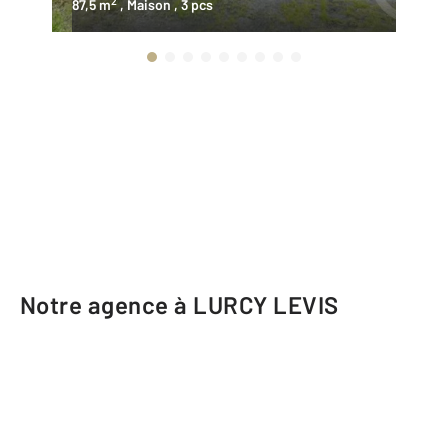
2
87,5 m
, Maison
, 3 pcs
63
Notre agence à LURCY LEVIS