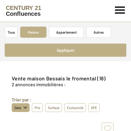
CENTURY 21
Confluences
Tous
Maison
Appartement
Autres
Appliquer
Vente maison Bessais le fromental (18)
2 annonces immobilières :
Trier par :
Date
Prix
Surface
Exclusivité
DPE