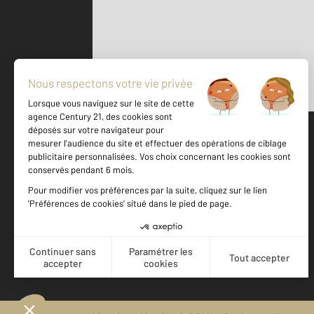
Parlons de vous, parlons biens
500 m
©
Mappy
Votre agence est notée
Achat
Vente
8,9
/
10