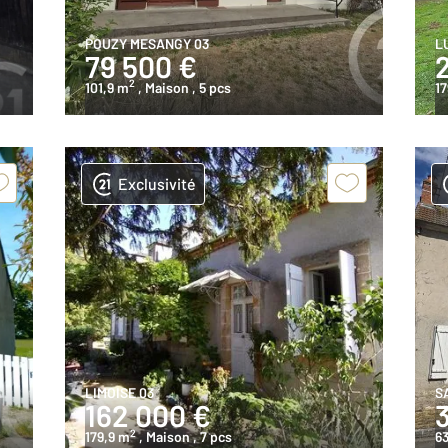
POUZY MESANGY 03
L
79 500 €
2
101,9 m
, Maison
, 5 pcs
17
Exclusivité
LIMOISE 03
S
162 000 €
2
179,9 m
, Maison
, 7 pcs
63