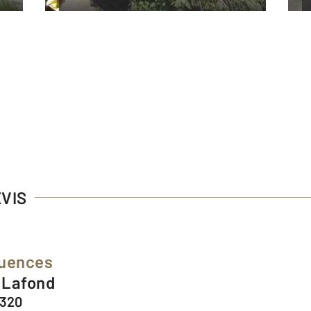
EVIS
luences
e Lafond
3320