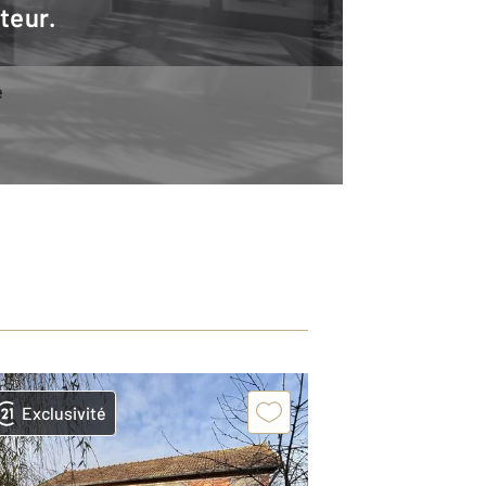
teur.
e
Exclusivité