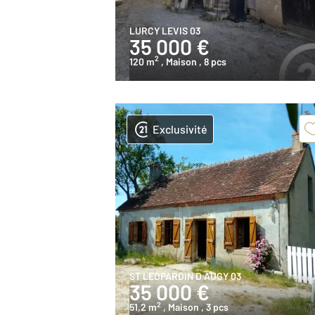
LURCY LEVIS 03
35 000 €
2
120 m
, Maison
, 8 pcs
Exclusivité
ST LEOPARDIN D AUGY 03
35 000 €
2
51,2 m
, Maison
, 3 pcs