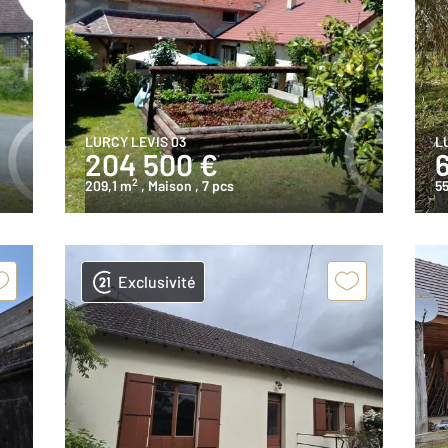
LURCY LEVIS 03
L
204 500 €
2
209,1 m
, Maison
, 7 pcs
5
Exclusivité