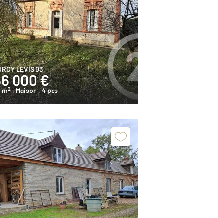
URCY LEVIS 03
66 000 €
2
5 m
, Maison
, 4 pcs