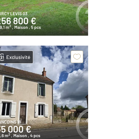
URCY LEVIS 03
256 800 €
2
9,1 m
, Maison
, 5 pcs
Exclusivité
ANCOINS 18
35 000 €
2
,6 m
, Maison
, 4 pcs