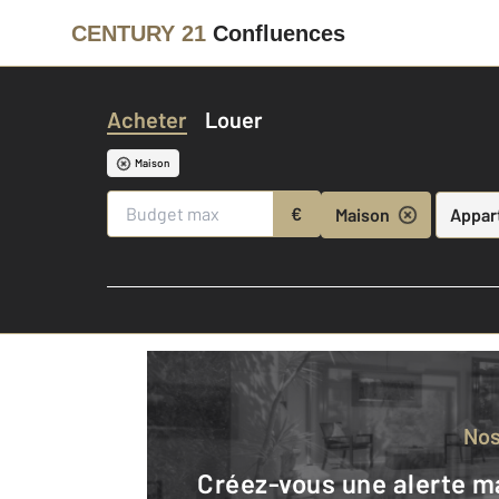
CENTURY 21
Confluences
Acheter
Louer
Maison
€
Maison
Appar
No
Créez-vous une alerte mail pour être averti quand une annonce est en ligne et consultez la