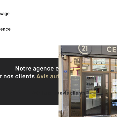
ssage
agence
Notre agence est notée
8,9/10
r nos clients
Avis authentifiés par Qualite
Voir tous les avis clients