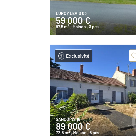
LURCY LEVIS 03
59 000 €
2
87,5 m
, Maison
, 3 pcs
Exclusivité
SANCOINS 18
89 000 €
2
72,5 m
, Maison
, 8 pcs