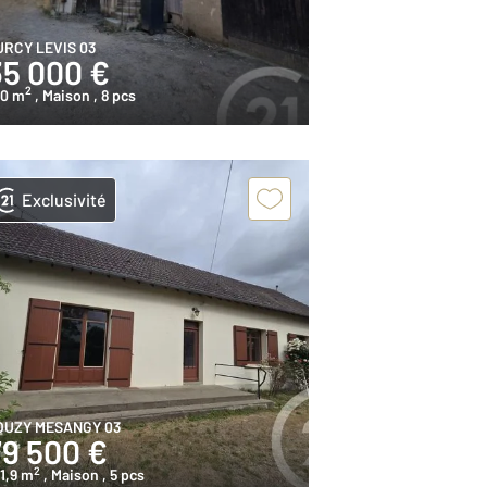
URCY LEVIS 03
35 000 €
2
20 m
, Maison
, 8 pcs
Exclusivité
OUZY MESANGY 03
79 500 €
2
1,9 m
, Maison
, 5 pcs