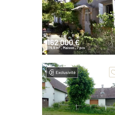
LIMOISE 03
162 000 €
2
179,9 m
, Maison
, 7 pcs
Exclusivité