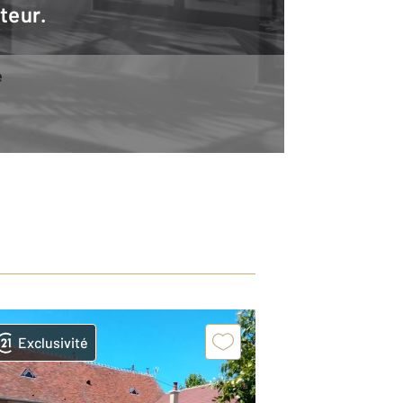
teur.
e
Exclusivité