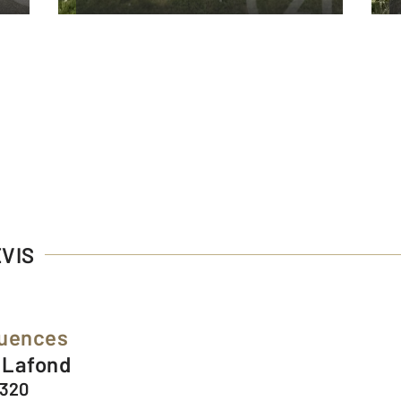
EVIS
luences
e Lafond
3320