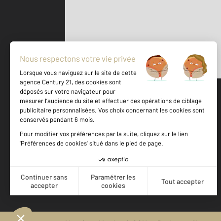
Parlons de vous, parlons biens
500 m
©
Mappy
Votre agence est notée
Achat
Vente
8,9
/
10