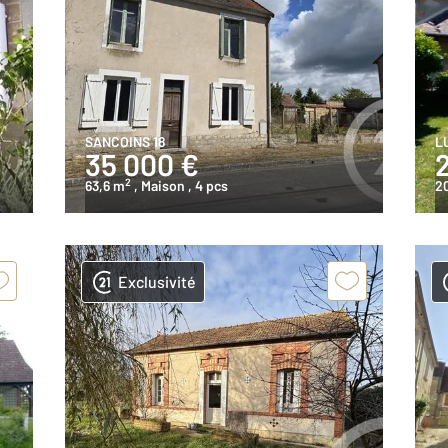
SANCOINS 18
L
35 000 €
2
63,6 m
, Maison
, 4 pcs
2
Exclusivité