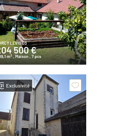
URCY LEVIS 03
204 500 €
2
09,1 m
, Maison
, 7 pcs
Exclusivité