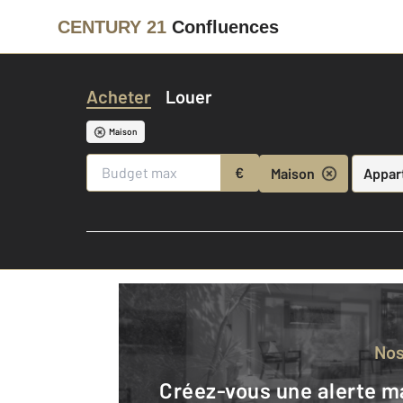
CENTURY 21
Confluences
Acheter
Louer
Maison
€
Maison
Appar
No
Créez-vous une alerte mail pour être averti quand une annonce est en ligne et consultez la