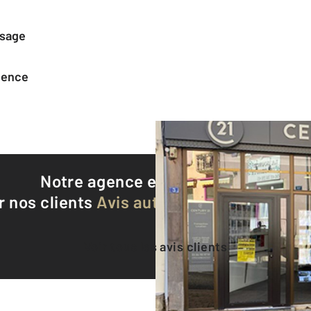
ssage
agence
Notre agence est notée
8,9/10
r nos clients
Avis authentifiés par Qualite
Voir tous les avis clients