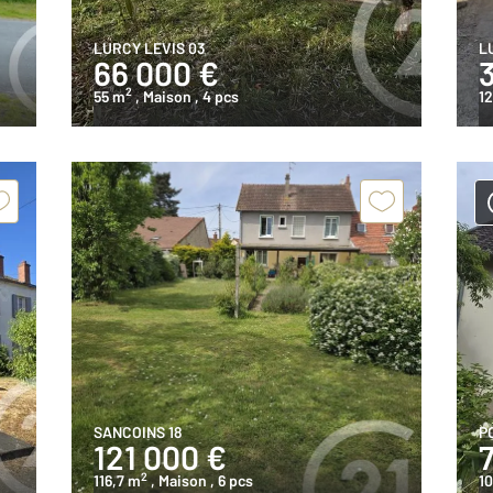
LURCY LEVIS 03
L
66 000 €
2
55 m
, Maison
, 4 pcs
1
SANCOINS 18
P
121 000 €
2
116,7 m
, Maison
, 6 pcs
10